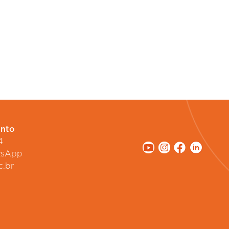
s candidatos
ento
4
atsApp
c.br