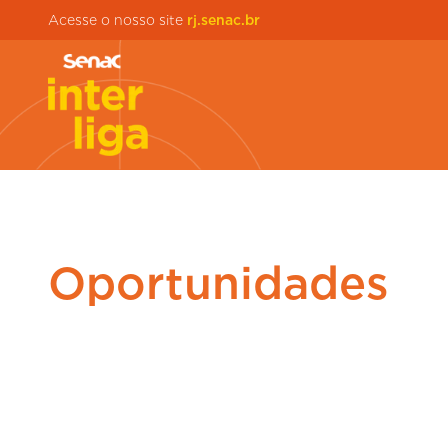
Acesse o nosso site
rj.senac.br
Oportunidades